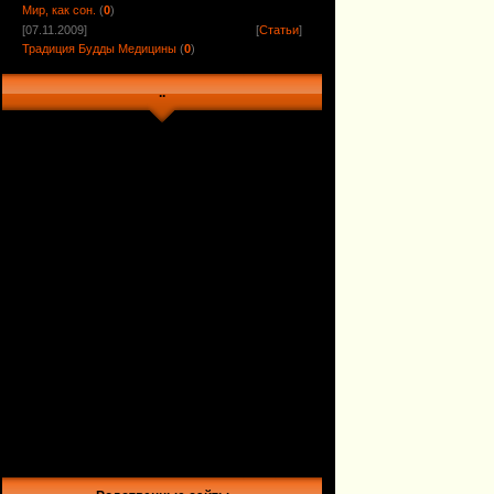
Мир, как сон.
(
0
)
[07.11.2009]
[
Статьи
]
Традиция Будды Медицины
(
0
)
..