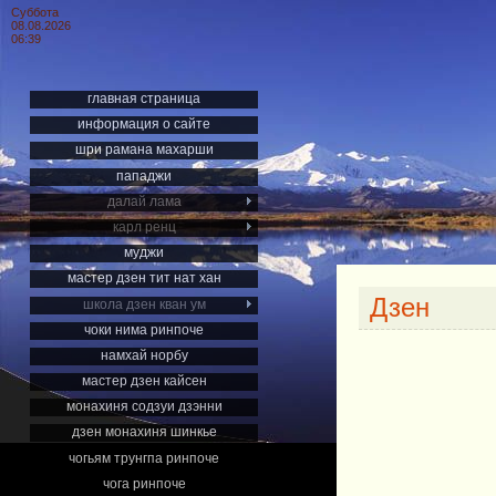
Суббота
08.08.2026
06:39
главная страница
информация о сайте
шри рамана махарши
пападжи
далай лама
карл ренц
муджи
мастер дзен тит нат хан
Дзен
школа дзен кван ум
чоки нима ринпоче
намхай норбу
мастер дзен кайсен
монахиня содзуи дзэнни
дзен монахиня шинкье
чогьям трунгпа ринпоче
чога ринпоче