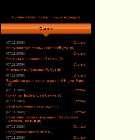
Головные боли ,боли в спине, остехондроз
Статьи
[07.11.2009]
[
Статьи
]
Не существует личных состояний ума.
(
0
)
[07.11.2009]
[
Статьи
]
Практика в повседневной жизни
(
0
)
[07.11.2009]
[
Статьи
]
Источники изображения Будды
(
0
)
[07.11.2009]
[
Статьи
]
Буддийская цивилизация в древней Индии. Часть
I
(
0
)
[07.11.2009]
[
Статьи
]
Принятие Прибежища в Сангхе.
(
0
)
[07.11.2009]
[
Статьи
]
Семь пояснений к медитации.
(
0
)
[07.11.2009]
[
Статьи
]
Семь объяснений к медитации. Суть Шинэ и
Лхагтонга. Часть II
(
0
)
[07.11.2009]
[
Статьи
]
Преодоление конфликтов
(
0
)
[07.11.2009]
[
Статьи
]