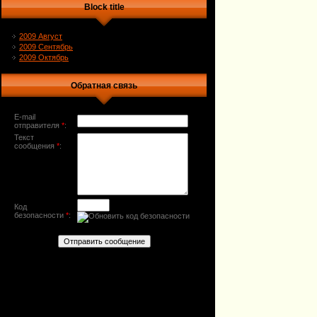
Block title
2009 Август
2009 Сентябрь
2009 Октябрь
Обратная связь
E-mail
отправителя
*
:
Текст
сообщения
*
:
Код
безопасности
*
: