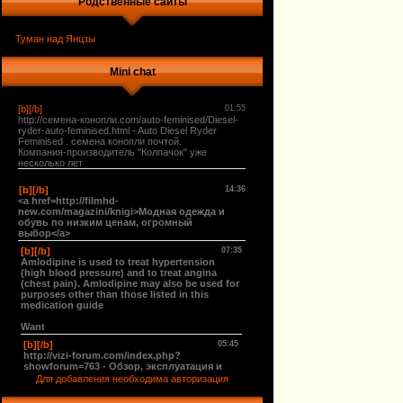
Родственные сайты
Туман над Янцзы
Mini chat
Для добавления необходима авторизация