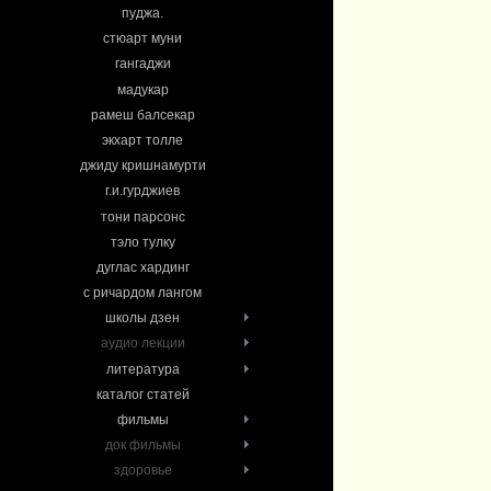
пуджа.
стюарт муни
гангаджи
мадукар
рамеш балсекар
экхарт толле
джиду кришнамурти
г.и.гурджиев
тони парсонс
тэло тулку
дуглас хардинг
с ричардом лангом
школы дзен
аудио лекции
литература
каталог статей
фильмы
док фильмы
здоровье