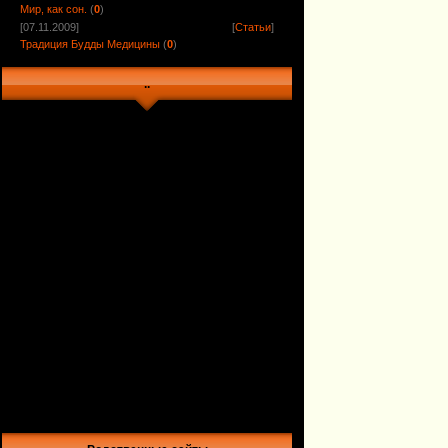
Мир, как сон.
(
0
)
[07.11.2009]
[
Статьи
]
Традиция Будды Медицины
(
0
)
..