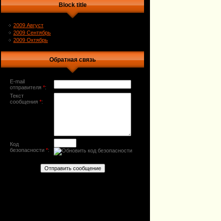
Block title
2009 Август
2009 Сентябрь
2009 Октябрь
Обратная связь
E-mail
отправителя
*
:
Текст
сообщения
*
:
Код
безопасности
*
: