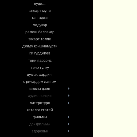
пуджа.
стюарт муни
гангаджи
мадукар
рамеш балсекар
экхарт толле
джиду кришнамурти
г.и.гурджиев
тони парсонс
тэло тулку
дуглас хардинг
с ричардом лангом
школы дзен
аудио лекции
литература
каталог статей
фильмы
док фильмы
здоровье