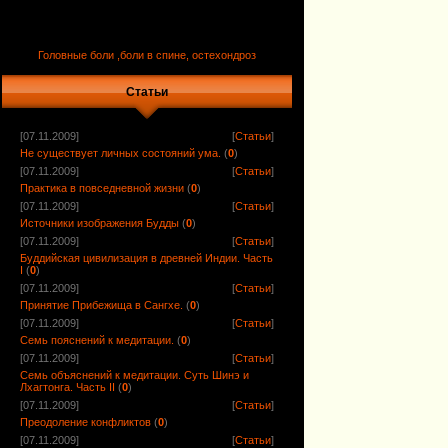
Головные боли ,боли в спине, остехондроз
Статьи
[07.11.2009]
[
Статьи
]
Не существует личных состояний ума.
(
0
)
[07.11.2009]
[
Статьи
]
Практика в повседневной жизни
(
0
)
[07.11.2009]
[
Статьи
]
Источники изображения Будды
(
0
)
[07.11.2009]
[
Статьи
]
Буддийская цивилизация в древней Индии. Часть
I
(
0
)
[07.11.2009]
[
Статьи
]
Принятие Прибежища в Сангхе.
(
0
)
[07.11.2009]
[
Статьи
]
Семь пояснений к медитации.
(
0
)
[07.11.2009]
[
Статьи
]
Семь объяснений к медитации. Суть Шинэ и
Лхагтонга. Часть II
(
0
)
[07.11.2009]
[
Статьи
]
Преодоление конфликтов
(
0
)
[07.11.2009]
[
Статьи
]