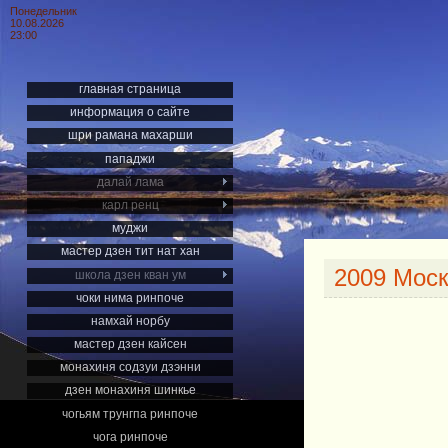
Понедельник
10.08.2026
23:00
главная страница
информация о сайте
шри рамана махарши
пападжи
далай лама
карл ренц
муджи
мастер дзен тит нат хан
2009 Моск
школа дзен кван ум
чоки нима ринпоче
намхай норбу
мастер дзен кайсен
монахиня содзуи дзэнни
дзен монахиня шинкье
чогьям трунгпа ринпоче
чога ринпоче