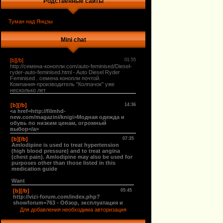
Родственные сайты
Туман над Янцзы
Mini chat
Для добавления необходима авторизация