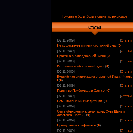
Головные боли ,боли в спине, остехондроз
Статьи
[07.11.2009]
[
Статьи
]
Не существует личных состояний ума.
(
0
)
[07.11.2009]
[
Статьи
]
Практика в повседневной жизни
(
0
)
[07.11.2009]
[
Статьи
]
Источники изображения Будды
(
0
)
[07.11.2009]
[
Статьи
]
Буддийская цивилизация в древней Индии. Часть
I
(
0
)
[07.11.2009]
[
Статьи
]
Принятие Прибежища в Сангхе.
(
0
)
[07.11.2009]
[
Статьи
]
Семь пояснений к медитации.
(
0
)
[07.11.2009]
[
Статьи
]
Семь объяснений к медитации. Суть Шинэ и
Лхагтонга. Часть II
(
0
)
[07.11.2009]
[
Статьи
]
Преодоление конфликтов
(
0
)
[07.11.2009]
[
Статьи
]