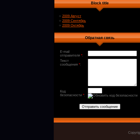
Block title
2009 Август
2009 Сентябрь
2009 Октябрь
Обратная связь
E-mail
отправителя
*
:
Текст
сообщения
*
:
Код
безопасности
*
:
Copyri