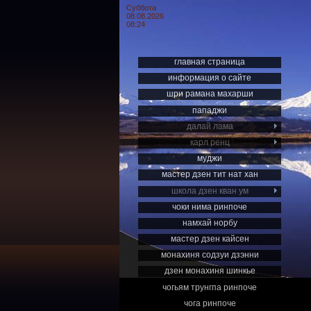
Суббота
08.08.2026
08:24
главная страница
информация о сайте
шри рамана махарши
пападжи
далай лама
карл ренц
муджи
мастер дзен тит нат хан
школа дзен кван ум
чоки нима ринпоче
намхай норбу
мастер дзен кайсен
монахиня содзуи дзэнни
дзен монахиня шинкье
чогьям трунгпа ринпоче
чога ринпоче