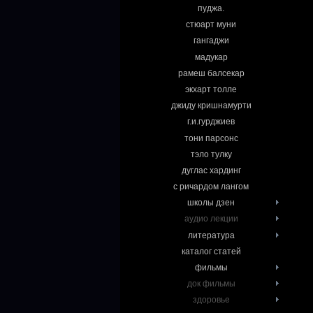
пуджа.
стюарт муни
гангаджи
мадукар
рамеш балсекар
экхарт толле
джиду кришнамурти
г.и.гурджиев
тони парсонс
тэло тулку
дуглас хардинг
с ричардом лангом
школы дзен
аудио лекции
литература
каталог статей
фильмы
док фильмы
здоровье