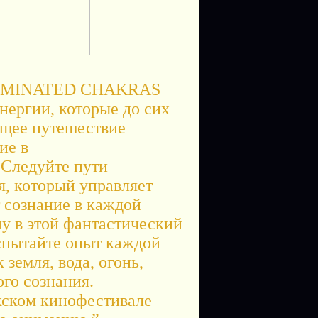
LLUMINATED CHAKRAS
энергии, которые до сих
ющее путешествие
ие в
Следуйте пути
я, который управляет
 сознание в каждой
ну в этой фантастический
испытайте опыт каждой
земля, вода, огонь,
ого сознания.
кском кинофестивале