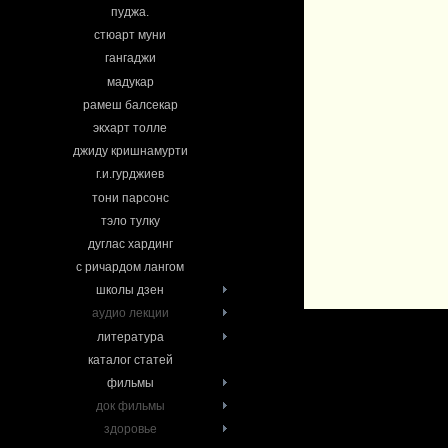
пуджа.
стюарт муни
гангаджи
мадукар
рамеш балсекар
экхарт толле
джиду кришнамурти
г.и.гурджиев
тони парсонс
тэло тулку
дуглас хардинг
с ричардом лангом
школы дзен
аудио лекции
литература
каталог статей
фильмы
док фильмы
здоровье