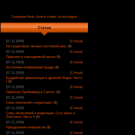
Головные боли ,боли в спине, остехондроз
Статьи
[07.11.2009]
[
Статьи
]
Не существует личных состояний ума.
(
0
)
[07.11.2009]
[
Статьи
]
Практика в повседневной жизни
(
0
)
[07.11.2009]
[
Статьи
]
Источники изображения Будды
(
0
)
[07.11.2009]
[
Статьи
]
Буддийская цивилизация в древней Индии. Часть
I
(
0
)
[07.11.2009]
[
Статьи
]
Принятие Прибежища в Сангхе.
(
0
)
[07.11.2009]
[
Статьи
]
Семь пояснений к медитации.
(
0
)
[07.11.2009]
[
Статьи
]
Семь объяснений к медитации. Суть Шинэ и
Лхагтонга. Часть II
(
0
)
[07.11.2009]
[
Статьи
]
Преодоление конфликтов
(
0
)
[07.11.2009]
[
Статьи
]