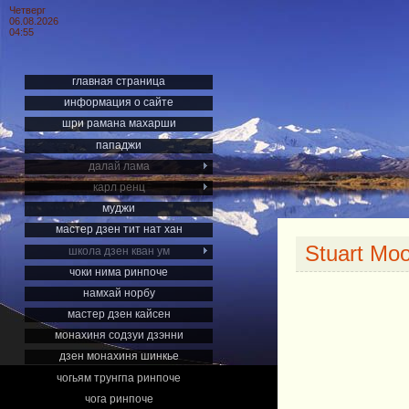
Четверг
06.08.2026
04:55
главная страница
информация о сайте
шри рамана махарши
пападжи
далай лама
карл ренц
муджи
мастер дзен тит нат хан
Stuart Mo
школа дзен кван ум
чоки нима ринпоче
намхай норбу
мастер дзен кайсен
монахиня содзуи дзэнни
дзен монахиня шинкье
чогьям трунгпа ринпоче
чога ринпоче