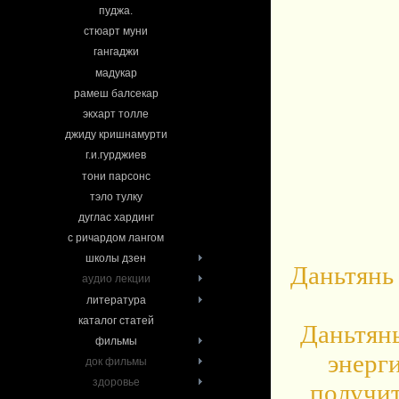
пуджа.
стюарт муни
гангаджи
мадукар
рамеш балсекар
экхарт толле
джиду кришнамурти
г.и.гурджиев
тони парсонс
тэло тулку
дуглас хардинг
с ричардом лангом
школы дзен
Даньтянь 
аудио лекции
литература
каталог статей
Даньтянь
фильмы
энерг
док фильмы
здоровье
получит