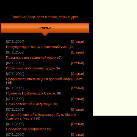
Головные боли ,боли в спине, остехондроз
Статьи
[07.11.2009]
[
Статьи
]
Не существует личных состояний ума.
(
0
)
[07.11.2009]
[
Статьи
]
Практика в повседневной жизни
(
0
)
[07.11.2009]
[
Статьи
]
Источники изображения Будды
(
0
)
[07.11.2009]
[
Статьи
]
Буддийская цивилизация в древней Индии. Часть
I
(
0
)
[07.11.2009]
[
Статьи
]
Принятие Прибежища в Сангхе.
(
0
)
[07.11.2009]
[
Статьи
]
Семь пояснений к медитации.
(
0
)
[07.11.2009]
[
Статьи
]
Семь объяснений к медитации. Суть Шинэ и
Лхагтонга. Часть II
(
0
)
[07.11.2009]
[
Статьи
]
Преодоление конфликтов
(
0
)
[07.11.2009]
[
Статьи
]