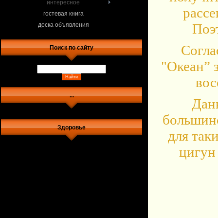
интересное
рассе
гостевая книга
Поэ
доска объявления
Согла
Поиск по сайту
"Океан” 
вос
...
Дан
большинс
Здоровье
для так
цигун