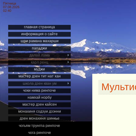
Пятница
07.08.2026
02:40
главная страница
информация о сайте
шри рамана махарши
пападжи
далай лама
карл ренц
муджи
мастер дзен тит нат хан
школа дзен кван ум
Мульти
чоки нима ринпоче
намхай норбу
мастер дзен кайсен
монахиня содзуи дзэнни
дзен монахиня шинкье
чогьям трунгпа ринпоче
чога ринпоче