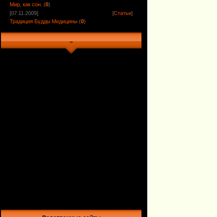
Мир, как сон.
(
0
)
[07.11.2009]
[
Статьи
]
Традиция Будды Медицины
(
0
)
..