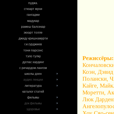
пуджа.
стюарт муни
гангаджи
мадукар
рамеш балсекар
экхарт толле
джиду кришнамурти
г.и.гурджиев
тони парсонс
тэло тулку
Режиссёры:
дуглас хардинг
Кончаловски
с ричардом лангом
Коэн, Дэвид
школы дзен
Полански, Ч
аудио лекции
Кайге, Майк
литература
Моретти, Ак
каталог статей
фильмы
Люк Дарденн
док фильмы
Ангелопулос
здоровье
Хоу Сяо-сен