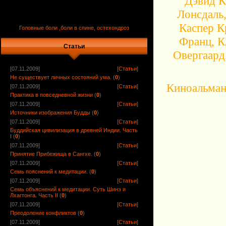
Дэвид К
Лонсдаль
Каспер К
Головные боли ,боли в спине, остехондроз
Франц, К
Статьи
Овергаард
[07.11.2009]
[
Статьи
]
Не существует личных состояний ума.
(
0
)
Киноальман
[07.11.2009]
[
Статьи
]
Практика в повседневной жизни
(
0
)
[07.11.2009]
[
Статьи
]
Источники изображения Будды
(
0
)
[07.11.2009]
[
Статьи
]
Буддийская цивилизация в древней Индии. Часть
I
(
0
)
[07.11.2009]
[
Статьи
]
Принятие Прибежища в Сангхе.
(
0
)
[07.11.2009]
[
Статьи
]
Семь пояснений к медитации.
(
0
)
[07.11.2009]
[
Статьи
]
Семь объяснений к медитации. Суть Шинэ и
Лхагтонга. Часть II
(
0
)
[07.11.2009]
[
Статьи
]
Преодоление конфликтов
(
0
)
[07.11.2009]
[
Статьи
]