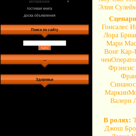
интересное
Элия Сулей
гостевая книга
доска объявления
Сценари
Гонсалес И
Поиск по сайту
Лора Бриа
Мари Мас
Вонг Кар-
ченОперато
...
Фрэнсис
Фран
Здоровье
Синанос
МаркинМон
Валери 
В ролях:
Т
Джош Брол