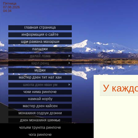
Пятница
07.08.2026
04:34
главная страница
информация о сайте
шри рамана махарши
пападжи
далай лама
карл ренц
муджи
мастер дзен тит нат хан
школа дзен кван ум
У каждо
чоки нима ринпоче
намхай норбу
мастер дзен кайсен
монахиня содзуи дзэнни
дзен монахиня шинкье
чогьям трунгпа ринпоче
чога ринпоче