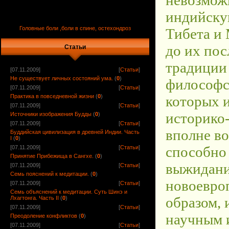
Головные боли ,боли в спине, остехондроз
Статьи
[07.11.2009]
[
Статьи
]
Не существует личных состояний ума.
(
0
)
[07.11.2009]
[
Статьи
]
Практика в повседневной жизни
(
0
)
[07.11.2009]
[
Статьи
]
Источники изображения Будды
(
0
)
[07.11.2009]
[
Статьи
]
Буддийская цивилизация в древней Индии. Часть
I
(
0
)
[07.11.2009]
[
Статьи
]
Принятие Прибежища в Сангхе.
(
0
)
[07.11.2009]
[
Статьи
]
Семь пояснений к медитации.
(
0
)
[07.11.2009]
[
Статьи
]
Семь объяснений к медитации. Суть Шинэ и
Лхагтонга. Часть II
(
0
)
[07.11.2009]
[
Статьи
]
Преодоление конфликтов
(
0
)
[07.11.2009]
[
Статьи
]