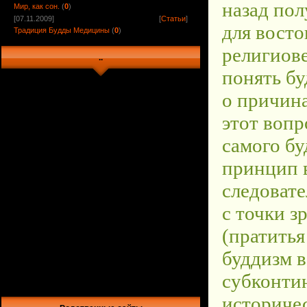
Мир, как сон.
(
0
)
[07.11.2009]
[
Статьи
]
Традиция Будды Медицины
(
0
)
..