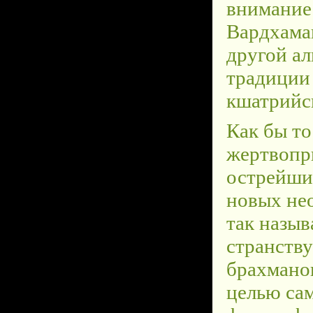
Как бы то
жертвопр
острейший
новых не
так назыв
странств
брахмано
целью сам