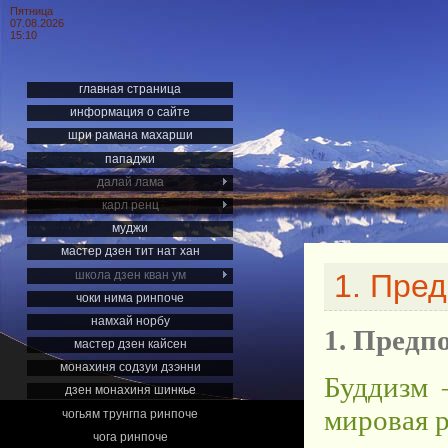
Пятница
07.08.2026
15:10
главная страница
информация о сайте
шри рамана махарши
пападжи
далай лама
карл ренц
муджи
мастер дзен тит нат хан
школа дзен кван ум
1. Пре
чоки нима ринпоче
намхай норбу
1. Предп
мастер дзен кайсен
монахиня содзуи дзэнни
Буддизм — первая по времени возникновения мировая религия. Другие мировые религии появились значительно позднее: христианство возникло приблизительно через пятьсот лет после буддизма, а ислам — более чем через тысячу. Мировой религией буддизм считается на том же основании, что и две другие только что названные религии: подобно христианству и исламу, буддизм в своем распространении по земному шару решительно переступил этно-конфессиональные и этно-государственные границы, став религией самых различных народов с совершенно разными культурными и религиозными традициями. Буддийский мир простерся от Ланки (Цейлона) до Тувы и Бурятии, от Калмыкии до Японии, при этом продолжается начавшийся в конце XIX века процесс распространения буддизма в Европе и Америке. Буддизм стал религией сотен миллионов людей в Юго-Восточной Азии, традиционно связанной с родиной буддизма — Индией, и на Дальнем Востоке, цивилизации которого формировались на основе традиций китайской культуры; цитаделью буддизма уже тысячу лет является Тибет, куда буддизм принес индийскую культуру и которому он дал письменность, литературный язык и основы цивилизации. Буддийской философией восхищался А. Шопенгауэр и с уважением отзывались Ф. Ницше и М. Хайдеггер. Без понимания буддизма невозможно понять и великие культуры Востока — индийскую, китайскую, не говоря уж о культурах Тибета и Монголии, пронизанных духом буддизма до их последних оснований. В лоне буддийской традиции были созданы утонченнейшие философские системы, изучение и осмысление которых и сейчас интересно не только с чисто историко-философской точки зрения, так как вполне возможно, что буддийское умозрение способно обогатить и современную философию, в выжидании стоящую на путях схождения новоевропейской классики и постмодерна. Таким образом, изучение буддизма (а дисциплина, занятая научным изучением буддизма, более ста лет тому назад получила название буддологии) необходимо и для востоковеда, и для культуролога, и для религиоведа, и для философа. И, конечно, нельзя понять буддизм, не обратившись прежде к вопросу о причинах его происхождения. Надо сказать, что этот вопр
дзен монахиня шинкье
чогьям трунгпа ринпоче
чога ринпоче