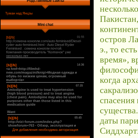
Родственные сайты
Туман над Янцзы
Mini chat
Для добавления необходима авторизация