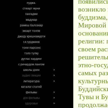
пуджа.
стюарт муни
гангаджи
мадукар
рамеш балсекар
экхарт толле
джиду кришнамурти
г.и.гурджиев
тони парсонс
тэло тулку
дуглас хардинг
с ричардом лангом
школы дзен
аудио лекции
литература
каталог статей
фильмы
док фильмы
здоровье