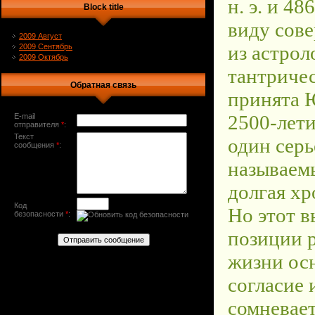
Block title
2009 Август
2009 Сентябрь
2009 Октябрь
Обратная связь
E-mail
отправителя
*
:
Текст
сообщения
*
:
Код
безопасности
*
: