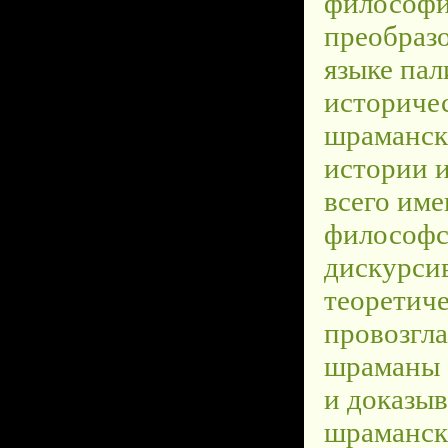
философи
преобразо
языке па