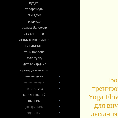
пуджа.
стюарт муни
гангаджи
мадукар
рамеш балсекар
экхарт толле
джиду кришнамурти
г.и.гурджиев
тони парсонс
тэло тулку
дуглас хардинг
с ричардом лангом
школы дзен
Про
аудио лекции
трениро
литература
Yoga Flow
каталог статей
фильмы
для вну
док фильмы
дыхания,
здоровье