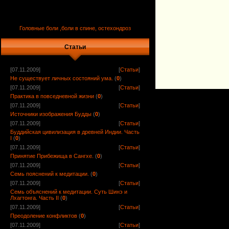
Головные боли ,боли в спине, остехондроз
Статьи
[07.11.2009]
[
Статьи
]
Не существует личных состояний ума.
(
0
)
[07.11.2009]
[
Статьи
]
Практика в повседневной жизни
(
0
)
[07.11.2009]
[
Статьи
]
Источники изображения Будды
(
0
)
[07.11.2009]
[
Статьи
]
Буддийская цивилизация в древней Индии. Часть
I
(
0
)
[07.11.2009]
[
Статьи
]
Принятие Прибежища в Сангхе.
(
0
)
[07.11.2009]
[
Статьи
]
Семь пояснений к медитации.
(
0
)
[07.11.2009]
[
Статьи
]
Семь объяснений к медитации. Суть Шинэ и
Лхагтонга. Часть II
(
0
)
[07.11.2009]
[
Статьи
]
Преодоление конфликтов
(
0
)
[07.11.2009]
[
Статьи
]