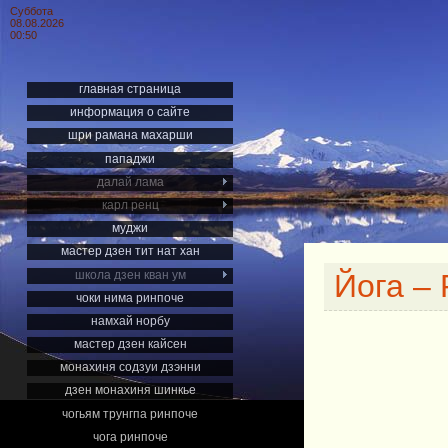
Суббота
08.08.2026
00:50
главная страница
информация о сайте
шри рамана махарши
пападжи
далай лама
карл ренц
муджи
мастер дзен тит нат хан
школа дзен кван ум
Йога –
чоки нима ринпоче
намхай норбу
мастер дзен кайсен
монахиня содзуи дзэнни
дзен монахиня шинкье
чогьям трунгпа ринпоче
чога ринпоче