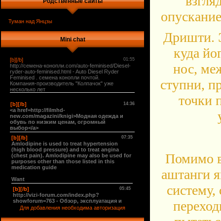
взгля
Родственные сайты
опускание
Туман над Янцзы
Дришти. Э
Mini chat
куда йо
нос, ме
ступни, п
точки 
Помимо в
аштанги я
систему,
переход
Для добавления необходима авторизация