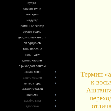
пуджа.
стюарт муни
гангаджи
мадукар
рамеш балсекар
экхарт толле
джиду кришнамурти
г.и.гурджиев
тони парсонс
тэло тулку
дуглас хардинг
с ричардом лангом
школы дзен
Термин «а
аудио лекции
к вось
литература
Аштанга
каталог статей
фильмы
переход
док фильмы
отлич
здоровье