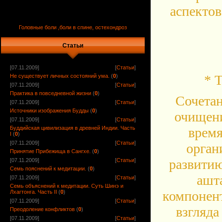
аспектов
Головные боли ,боли в спине, остехондроз
Статьи
[07.11.2009]
[
Статьи
]
* 
Не существует личных состояний ума.
(
0
)
[07.11.2009]
[
Статьи
]
Практика в повседневной жизни
(
0
)
Сочетан
[07.11.2009]
[
Статьи
]
Источники изображения Будды
(
0
)
очищени
[07.11.2009]
[
Статьи
]
Буддийская цивилизация в древней Индии. Часть
время
I
(
0
)
[07.11.2009]
[
Статьи
]
орган
Принятие Прибежища в Сангхе.
(
0
)
развитию
[07.11.2009]
[
Статьи
]
Семь пояснений к медитации.
(
0
)
ашт
[07.11.2009]
[
Статьи
]
Семь объяснений к медитации. Суть Шинэ и
компонент
Лхагтонга. Часть II
(
0
)
[07.11.2009]
[
Статьи
]
взгляда
Преодоление конфликтов
(
0
)
[07.11.2009]
[
Статьи
]