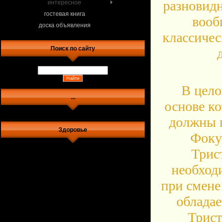
разновидн
интересное
гостевая книга
вооб
доска объявления
классичес
Поиск по сайту
В цело
...
основе к
должны п
Здоровье
Фоку
Трис
необход
при смене 
облада
Трист