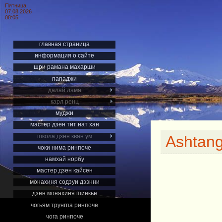
Пятница
07.08.2026
08:05
главная страница
информация о сайте
шри рамана махарши
пападжи
далай лама
карл ренц
муджи
мастер дзен тит нат хан
школа дзен кван ум
Ashtan
чоки нима ринпоче
намхай норбу
мастер дзен кайсен
монахиня содзуи дзэнни
дзен монахиня шинкье
чогьям трунгпа ринпоче
чога ринпоче