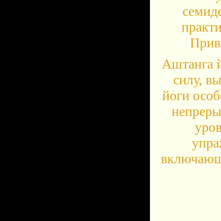
семиде
практ
Прив
Аштанга й
силу, в
йоги особ
непреры
уров
упра
включающ