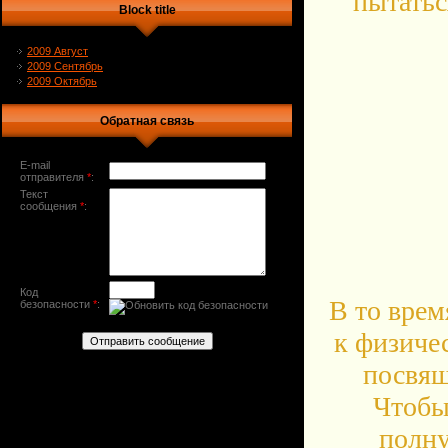
пытатьс
Block title
2009 Август
2009 Сентябрь
2009 Октябрь
Обратная связь
E-mail
отправителя
*
:
Текст
сообщения
*
:
Код
В то врем
безопасности
*
:
к физиче
посвящ
Чтобы
полну