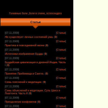
Головные боли ,боли в спине, остехондроз
Статьи
[07.11.2009]
[
Статьи
]
Не существует личных состояний ума.
(
0
)
[07.11.2009]
[
Статьи
]
Практика в повседневной жизни
(
0
)
[07.11.2009]
[
Статьи
]
Источники изображения Будды
(
0
)
[07.11.2009]
[
Статьи
]
Буддийская цивилизация в древней Индии. Часть
I
(
0
)
[07.11.2009]
[
Статьи
]
Принятие Прибежища в Сангхе.
(
0
)
[07.11.2009]
[
Статьи
]
Семь пояснений к медитации.
(
0
)
[07.11.2009]
[
Статьи
]
Семь объяснений к медитации. Суть Шинэ и
Лхагтонга. Часть II
(
0
)
[07.11.2009]
[
Статьи
]
Преодоление конфликтов
(
0
)
[07.11.2009]
[
Статьи
]