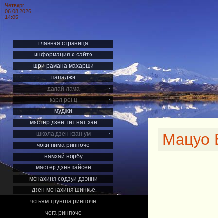
Четверг
06.08.2026
14:05
главная страница
информация о сайте
шри рамана махарши
пападжи
далай лама
карл ренц
муджи
мастер дзен тит нат хан
школа дзен кван ум
Мацуо 
чоки нима ринпоче
намхай норбу
мастер дзен кайсен
монахиня содзуи дзэнни
дзен монахиня шинкье
чогьям трунгпа ринпоче
чога ринпоче