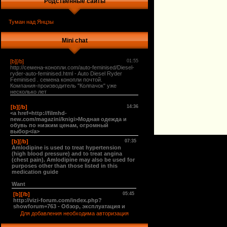
Родственные сайты
Туман над Янцзы
Mini chat
Для добавления необходима авторизация