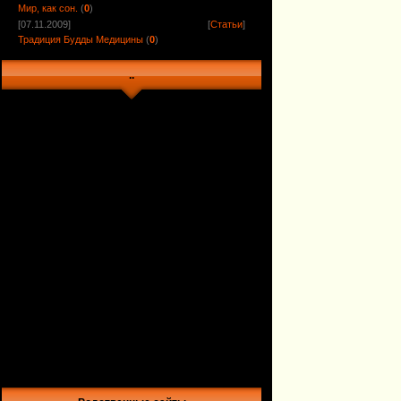
Мир, как сон.
(
0
)
[07.11.2009]
[
Статьи
]
Традиция Будды Медицины
(
0
)
..