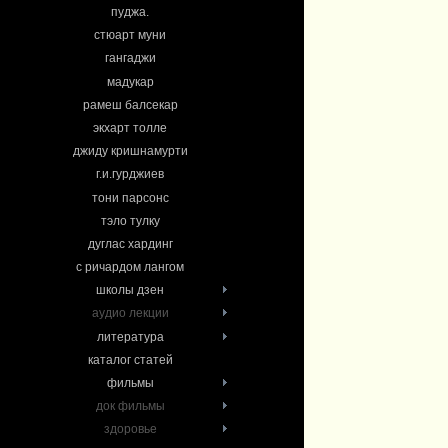
пуджа.
стюарт муни
гангаджи
мадукар
рамеш балсекар
экхарт толле
джиду кришнамурти
г.и.гурджиев
тони парсонс
тэло тулку
дуглас хардинг
с ричардом лангом
школы дзен
аудио лекции
литература
каталог статей
фильмы
док фильмы
здоровье