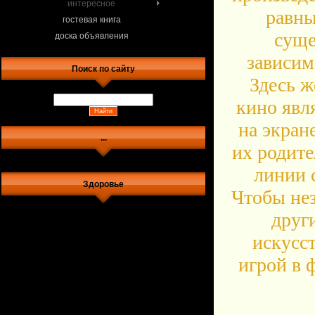
интересное
равны
гостевая книга
суще
доска объявления
зависим
Поиск по сайту
Здесь ж
кино явл
на экран
...
их родите
линии 
Здоровье
Чтобы нез
други
искусс
игрой в 