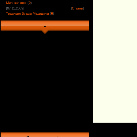
Мир, как сон.
(
0
)
[07.11.2009]
[
Статьи
]
Традиция Будды Медицины
(
0
)
..