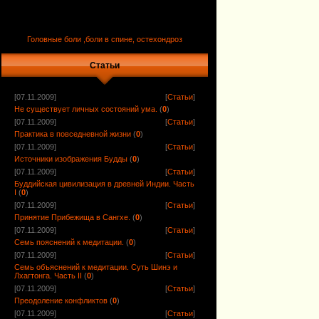
Головные боли ,боли в спине, остехондроз
Статьи
[07.11.2009]
[
Статьи
]
Не существует личных состояний ума.
(
0
)
[07.11.2009]
[
Статьи
]
Практика в повседневной жизни
(
0
)
[07.11.2009]
[
Статьи
]
Источники изображения Будды
(
0
)
[07.11.2009]
[
Статьи
]
Буддийская цивилизация в древней Индии. Часть
I
(
0
)
[07.11.2009]
[
Статьи
]
Принятие Прибежища в Сангхе.
(
0
)
[07.11.2009]
[
Статьи
]
Семь пояснений к медитации.
(
0
)
[07.11.2009]
[
Статьи
]
Семь объяснений к медитации. Суть Шинэ и
Лхагтонга. Часть II
(
0
)
[07.11.2009]
[
Статьи
]
Преодоление конфликтов
(
0
)
[07.11.2009]
[
Статьи
]