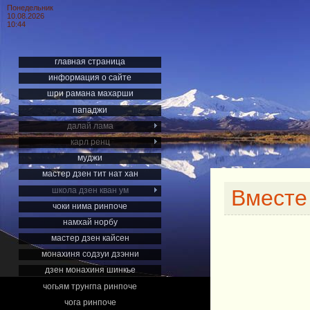
Понедельник
10.08.2026
10:44
главная страница
информация о сайте
шри рамана махарши
пападжи
далай лама
карл ренц
муджи
мастер дзен тит нат хан
школа дзен кван ум
Вместе
чоки нима ринпоче
намхай норбу
мастер дзен кайсен
монахиня содзуи дзэнни
дзен монахиня шинкье
чогьям трунгпа ринпоче
чога ринпоче