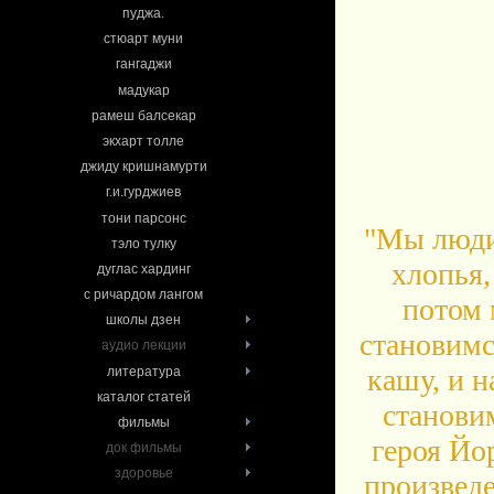
пуджа.
стюарт муни
гангаджи
мадукар
рамеш балсекар
экхарт толле
джиду кришнамурти
г.и.гурджиев
тони парсонс
"Мы люди,
тэло тулку
хлопья,
дуглас хардинг
с ричардом лангом
потом 
школы дзен
становимс
аудио лекции
кашу, и н
литература
каталог статей
станови
фильмы
героя Йо
док фильмы
здоровье
произведе