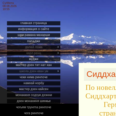
Суббота
08.08.2026
18:55
главная страница
информация о сайте
шри рамана махарши
пападжи
далай лама
карл ренц
муджи
мастер дзен тит нат хан
школа дзен кван ум
Сиддха
чоки нима ринпоче
намхай норбу
По новел
мастер дзен кайсен
Сиддхарт
монахиня содзуи дзэнни
дзен монахиня шинкье
Гер
чогьям трунгпа ринпоче
стра
чога ринпоче