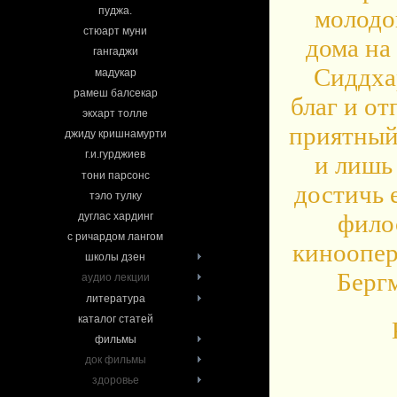
пуджа.
молодо
стюарт муни
дома на
гангаджи
Сиддха
мадукар
рамеш балсекар
благ и от
экхарт толле
приятный 
джиду кришнамурти
г.и.гурджиев
и лишь
тони парсонс
достичь 
тэло тулку
фило
дуглас хардинг
с ричардом лангом
киноопер
школы дзен
Берг
аудио лекции
литература
каталог статей
фильмы
док фильмы
здоровье