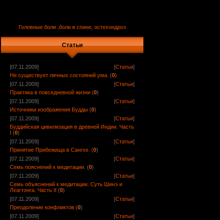
Головные боли ,боли в спине, остехондроз
Статьи
[07.11.2009]
[
Статьи
]
Не существует личных состояний ума.
(
0
)
[07.11.2009]
[
Статьи
]
Практика в повседневной жизни
(
0
)
[07.11.2009]
[
Статьи
]
Источники изображения Будды
(
0
)
[07.11.2009]
[
Статьи
]
Буддийская цивилизация в древней Индии. Часть
I
(
0
)
[07.11.2009]
[
Статьи
]
Принятие Прибежища в Сангхе.
(
0
)
[07.11.2009]
[
Статьи
]
Семь пояснений к медитации.
(
0
)
[07.11.2009]
[
Статьи
]
Семь объяснений к медитации. Суть Шинэ и
Лхагтонга. Часть II
(
0
)
[07.11.2009]
[
Статьи
]
Преодоление конфликтов
(
0
)
[07.11.2009]
[
Статьи
]