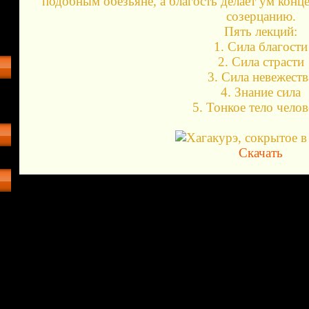
подобным обезьяне, а благость делает ум кон
созерцанию.
Пять лекций:
1. Сила благости
2. Сила страсти
3. Сила невежеств
4. Знание сила
5. Тонкое тело челов
Скачать