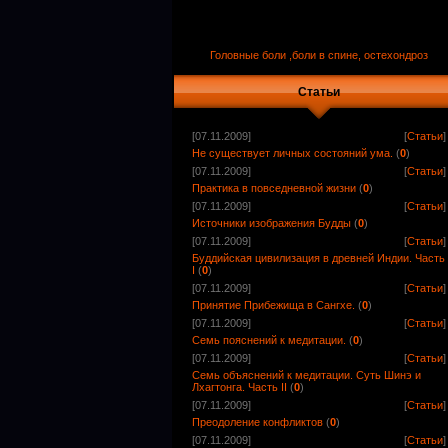
Головные боли ,боли в спине, остехондроз
Статьи
[07.11.2009]
[
Статьи
]
Не существует личных состояний ума.
(
0
)
[07.11.2009]
[
Статьи
]
Практика в повседневной жизни
(
0
)
[07.11.2009]
[
Статьи
]
Источники изображения Будды
(
0
)
[07.11.2009]
[
Статьи
]
Буддийская цивилизация в древней Индии. Часть
I
(
0
)
[07.11.2009]
[
Статьи
]
Принятие Прибежища в Сангхе.
(
0
)
[07.11.2009]
[
Статьи
]
Семь пояснений к медитации.
(
0
)
[07.11.2009]
[
Статьи
]
Семь объяснений к медитации. Суть Шинэ и
Лхагтонга. Часть II
(
0
)
[07.11.2009]
[
Статьи
]
Преодоление конфликтов
(
0
)
[07.11.2009]
[
Статьи
]