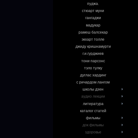
пуджа.
стюарт муни
гангаджи
мадукар
рамеш балсекар
экхарт толле
джиду кришнамурти
г.и.гурджиев
тони парсонс
тэло тулку
дуглас хардинг
с ричардом лангом
школы дзен
аудио лекции
литература
каталог статей
фильмы
док фильмы
здоровье