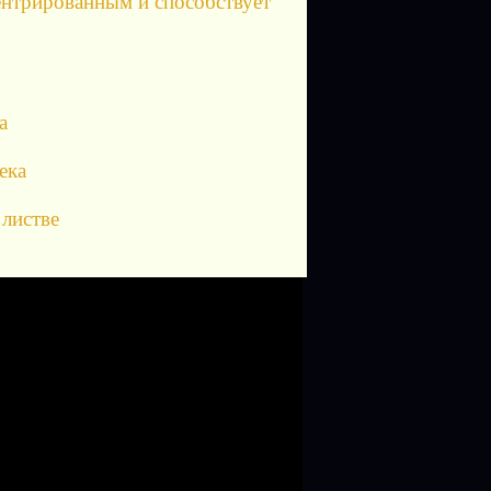
центрированным и способствует
а
ека