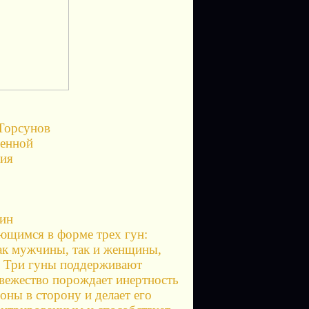
Торсунов
ленной
ция
мин
яющимся в форме трех гун:
как мужчины, так и женщины,
. Три гуны поддерживают
евежество порождает инертность
роны в сторону и делает его