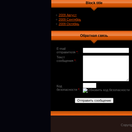
Block title
2009 Август
2009 Сентябрь
2009 Октябрь
Обратная связь
E-mail
отправителя
*
:
Текст
сообщения
*
:
Код
безопасности
*
:
Copyri