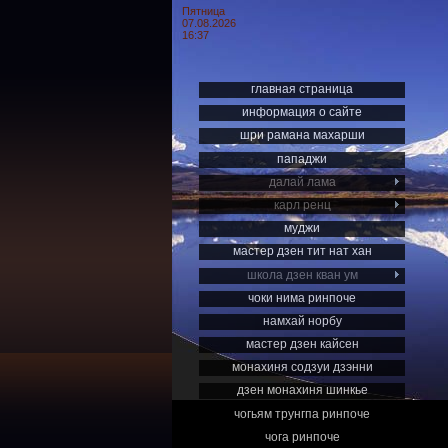
Пятница
07.08.2026
16:37
главная страница
информация о сайте
шри рамана махарши
пападжи
далай лама
карл ренц
муджи
мастер дзен тит нат хан
школа дзен кван ум
чоки нима ринпоче
намхай норбу
мастер дзен кайсен
монахиня содзуи дзэнни
дзен монахиня шинкье
чогьям трунгпа ринпоче
чога ринпоче