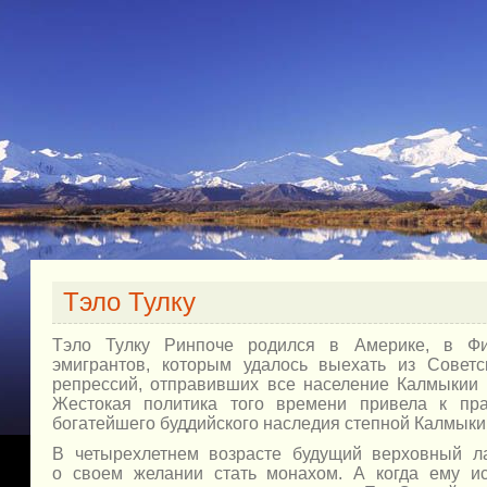
Тэло Тулку
Тэло Тулку
Ринпоче родился
в Америке,
в Фи
эмигрантов, которым удалось выехать
из Советс
репрессий, отправивших все население Калмыкии
Жестокая политика того времени привела
к пра
богатейшего буддийского наследия степной Калмыки
В четырехлетнем возрасте будущий верховный л
о своем
желании стать монахом.
А когда
ему исп