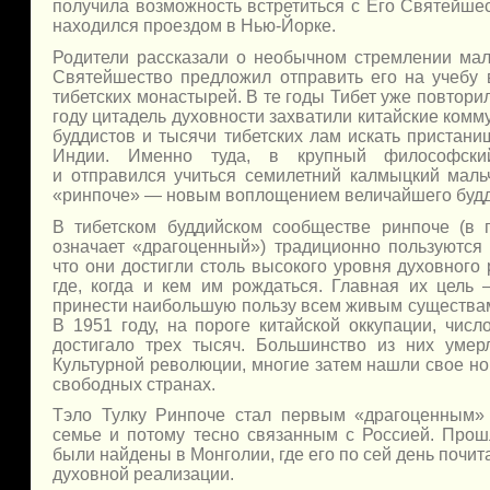
получила возможность встретиться
с Его
Святейше
находился проездом
в Нью-Йорке.
Родители рассказали
о необычном
стремлении ма
Святейшество предложил отправить его
на учебу
тибетских монастырей.
В те
годы Тибет уже повторил
году цитадель духовности захватили китайские комм
буддистов
и тысячи
тибетских лам искать пристан
Индии. Именно туда,
в крупный
философский
и отправился
учиться семилетний калмыцкий мальч
«ринпоче» —
новым воплощением величайшего будди
В тибетском буддийском сообществе ринпоче
(в 
означает «драгоценный») традиционно пользуются
что они достигли столь высокого уровня духовного 
где, когда
и кем
им рождаться. Главная
их цель
–
принести наибольшую пользу всем живым существам
В 1951
году,
на пороге
китайской оккупации, числ
достигало трех тысяч. Большинство
из них
умер
Культурной революции, многие затем нашли свое 
свободных странах.
Тэло Тулку Ринпоче стал первым «драгоценным
семье
и потому
тесно связанным
с Россией.
Прошл
были найдены
в Монголии,
где его по сей день почи
духовной реализации.