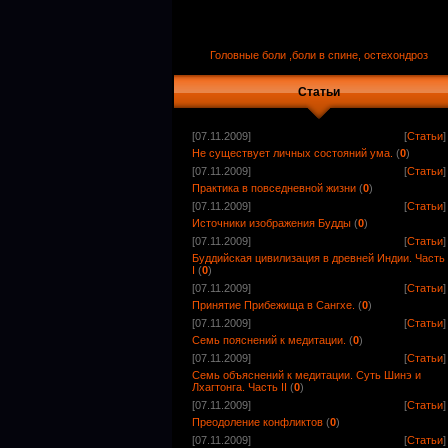
Головные боли ,боли в спине, остехондроз
Статьи
[07.11.2009]
[
Статьи
]
Не существует личных состояний ума.
(
0
)
[07.11.2009]
[
Статьи
]
Практика в повседневной жизни
(
0
)
[07.11.2009]
[
Статьи
]
Источники изображения Будды
(
0
)
[07.11.2009]
[
Статьи
]
Буддийская цивилизация в древней Индии. Часть
I
(
0
)
[07.11.2009]
[
Статьи
]
Принятие Прибежища в Сангхе.
(
0
)
[07.11.2009]
[
Статьи
]
Семь пояснений к медитации.
(
0
)
[07.11.2009]
[
Статьи
]
Семь объяснений к медитации. Суть Шинэ и
Лхагтонга. Часть II
(
0
)
[07.11.2009]
[
Статьи
]
Преодоление конфликтов
(
0
)
[07.11.2009]
[
Статьи
]