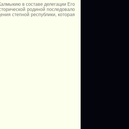
Калмыкию
в составе
делегации Его
сторической
родиной последовало
ения степной республики, которая