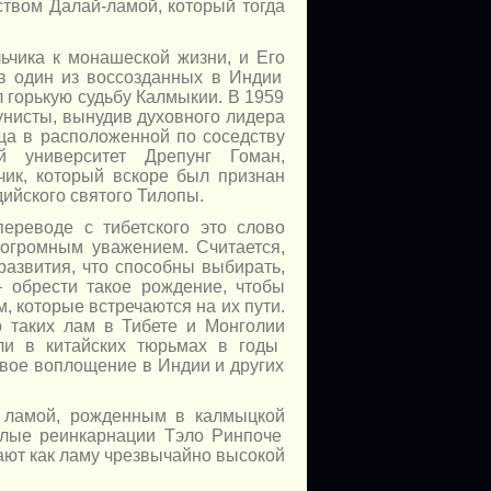
ством
Далай-ламой,
который тогда
льчика
к монашеской
жизни,
и Его
в один
из воссозданных
в Индии
 горькую судьбу Калмыкии.
В 1959
унисты, вынудив духовного лидера
ища
в расположенной
по соседству
 университет Дрепунг Гоман,
ик, который вскоре был признан
йского святого Тилопы.
переводе
с тибетского
это слово
 огромным уважением. Считается,
развития, что способны выбирать,
 обрести такое рождение, чтобы
, которые встречаются на
их пути.
о таких лам
в Тибете
и Монголии
ли
в китайских
тюрьмах
в годы
новое воплощение
в Индии
и других
» ламой, рожденным
в калмыцкой
ые реинкарнации Тэло Ринпоче
тают как ламу чрезвычайно высокой