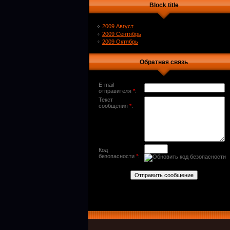
Block title
2009 Август
2009 Сентябрь
2009 Октябрь
Обратная связь
E-mail
отправителя
*
:
Текст
сообщения
*
:
Код
безопасности
*
: