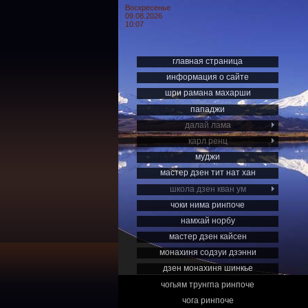
Воскресенье
09.08.2026
10:07
главная страница
информация о сайте
шри рамана махарши
пападжи
далай лама
карл ренц
муджи
мастер дзен тит нат хан
школа дзен кван ум
чоки нима ринпоче
намхай норбу
мастер дзен кайсен
монахиня содзуи дзэнни
дзен монахиня шинкье
чогьям трунгпа ринпоче
чога ринпоче