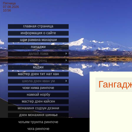
Пятница
07.08.2026
10:56
главная страница
информация о сайте
шри рамана махарши
пападжи
далай лама
карл ренц
муджи
мастер дзен тит нат хан
школа дзен кван ум
Гангад
чоки нима ринпоче
намхай норбу
мастер дзен кайсен
монахиня содзуи дзэнни
дзен монахиня шинкье
чогьям трунгпа ринпоче
чога ринпоче