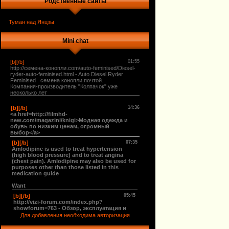
Родственные сайты
Туман над Янцзы
Mini chat
Для добавления необходима авторизация