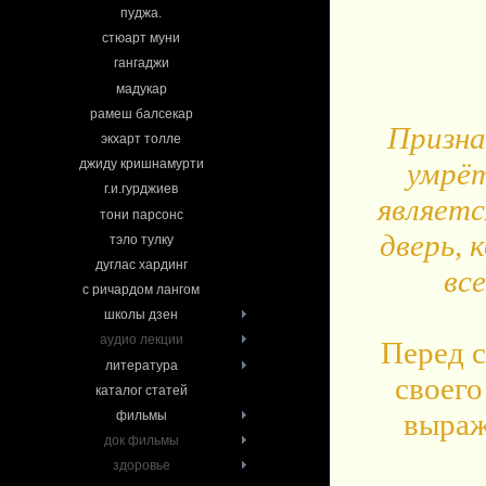
пуджа.
стюарт муни
гангаджи
мадукар
рамеш балсекар
Призна
экхарт толле
умрёт
джиду кришнамурти
г.и.гурджиев
являетс
тони парсонс
дверь, 
тэло тулку
дуглас хардинг
вс
с ричардом лангом
школы дзен
аудио лекции
Перед с
литература
своего
каталог статей
выраж
фильмы
док фильмы
здоровье