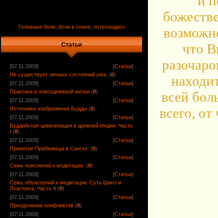
и п
божестве
Головные боли ,боли в спине, остехондроз
возможно
что В
Статьи
разочаро
[07.11.2009]
[
Статьи
]
Не существует личных состояний ума.
(
0
)
находи
[07.11.2009]
[
Статьи
]
Практика в повседневной жизни
(
0
)
всей бол
[07.11.2009]
[
Статьи
]
всего, от
Источники изображения Будды
(
0
)
[07.11.2009]
[
Статьи
]
Буддийская цивилизация в древней Индии. Часть
I
(
0
)
[07.11.2009]
[
Статьи
]
Принятие Прибежища в Сангхе.
(
0
)
[07.11.2009]
[
Статьи
]
Семь пояснений к медитации.
(
0
)
[07.11.2009]
[
Статьи
]
Семь объяснений к медитации. Суть Шинэ и
Лхагтонга. Часть II
(
0
)
[07.11.2009]
[
Статьи
]
Преодоление конфликтов
(
0
)
[07.11.2009]
[
Статьи
]