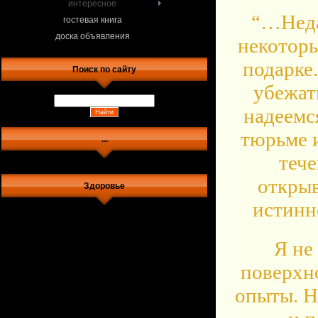
интересное
“…Неда
гостевая книга
доска объявления
некоторы
подарке
Поиск по сайту
убежат
надеемся
тюрьме 
...
тече
открыв
Здоровье
истинн
Я не
поверхн
опыты. Н