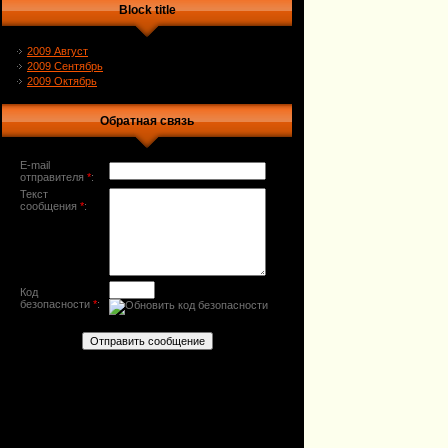
Block title
2009 Август
2009 Сентябрь
2009 Октябрь
Обратная связь
E-mail
отправителя
*
:
Текст
сообщения
*
:
Код
безопасности
*
: