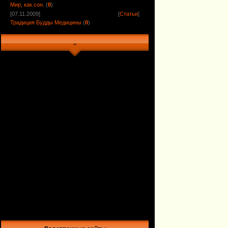
Мир, как сон.
(
0
)
[07.11.2009]
[
Статьи
]
Традиция Будды Медицины
(
0
)
..