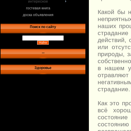
интересное
гостевая книга
Какой бы 
доска объявления
неприятны
наших про
Поиск по сайту
страдание 
действий,
или отсут
...
природы, з
собственно
в нашем у
Здоровье
отравляют
негативн
страдание.
Как это пр
всё хорош
состояние
состояни