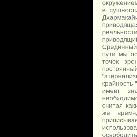
окружение
в сущност
Дхармака
приводящ
реальнос
приводящ
Срединный
пути мы о
точек зре
постоянн
"этернали
крайность "
имеет зн
необходим
считая ка
же время
приписыва
использов
освободи