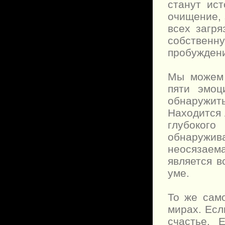
станут ис
очищение, 
всех загр
собственн
пробужден
Мы можем 
пяти эмо
обнаружить
Находится 
глубоког
обнаружив
неосязаем
является 
уме.
То же сам
мирах. Есл
счастье. 