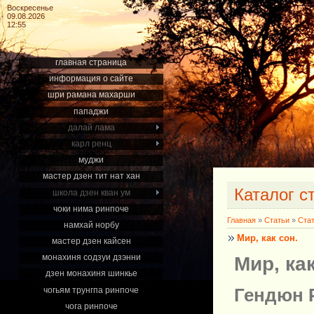
Воскресенье
09.08.2026
12:55
главная страница
информация о сайте
шри рамана махарши
пападжи
далай лама
карл ренц
муджи
мастер дзен тит нат хан
Каталог с
школа дзен кван ум
чоки нима ринпоче
Главная
»
Статьи
»
Ста
намхай норбу
Мир, как сон.
мастер дзен кайсен
Мир, как
монахиня содзуи дзэнни
дзен монахиня шинкье
чогьям трунгпа ринпоче
Гендюн 
чога ринпоче