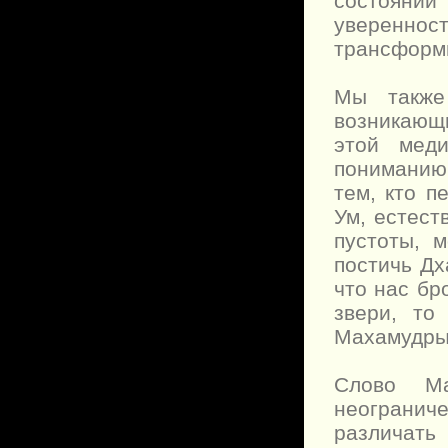
состоянии
уверенност
трансформи
Мы также
возникающи
этой меди
пониманию
тем, кто п
Ум, естест
пустоты, 
постичь Дх
что нас бр
звери, то
Махамудры
Слово Ма
неограни
различать