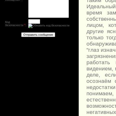
таким обр
Идеальный 
время зам
собственн
Код
лицом, ко
безопасности
*
:
другие яс
только тог
обнаружив
"глаз изна
загрязне
работать
видением, 
деле, есл
осознаём 
недостатк
понимаем
естестве
возможно
негативных