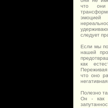
они не им
что они 
трансформ
эмоцией 
нереально
удерживаю
следует пр
Если мы по
нашей про
предотвращ
как есте
Переживая
что оно ра
негативная
Полезно та
Он - как 
запутаннос