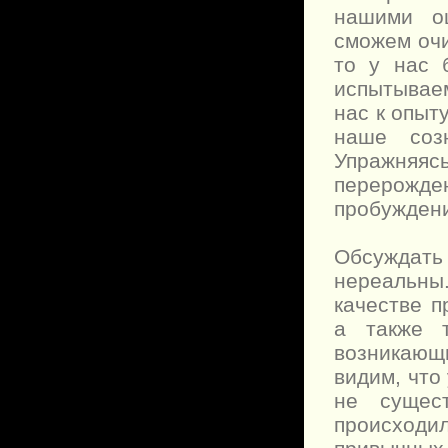
нашими о
сможем очи
то у нас 
испытывае
нас к опыту
наше соз
Упражняя
перерожд
пробужден
Обсуждать 
нереальны
качестве п
а также 
возникающи
видим, что
не сущес
происходи