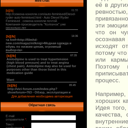
Mini chat
её в други
ревностью
привязанно
эти эмоции
что он чу
осознавая
исходят о
потому что
или кармы
Поэтому 
приписыва
процесс.
Например,
Для добавления необходима авторизация
хороших ка
Обратная связь
Идея того
качества,
E-mail
отправителя
*
:
внутренни
Текст
сообщения
*
: