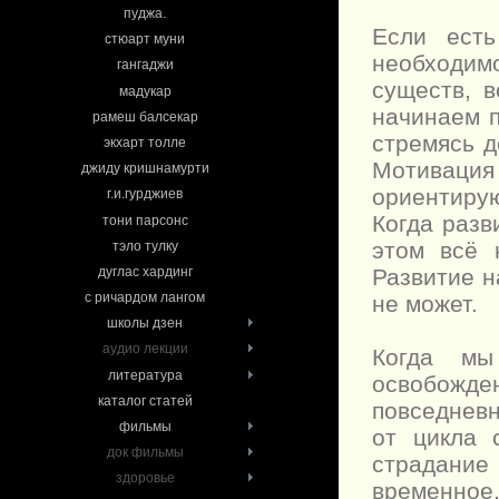
пуджа.
Если есть
стюарт муни
необходим
гангаджи
существ, 
мадукар
начинаем п
рамеш балсекар
стремясь д
экхарт толле
Мотиваци
джиду кришнамурти
ориентиру
г.и.гурджиев
Когда разв
тони парсонс
этом всё 
тэло тулку
дуглас хардинг
Развитие н
с ричардом лангом
не может.
школы дзен
аудио лекции
Когда мы
литература
освобожде
каталог статей
повседневн
фильмы
от цикла 
док фильмы
страдание
здоровье
временное,