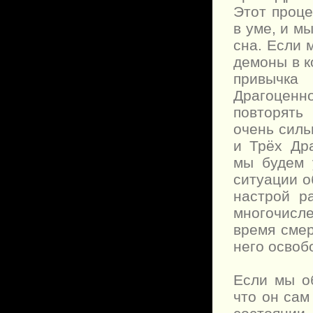
Этот проце
в уме, и м
сна. Если 
демоны в к
привычка
Драгоценн
повторять
очень силь
и Трёх Др
мы будем 
ситуации о
настрой р
многочисл
время смер
него освоб
Если мы о
что он сам