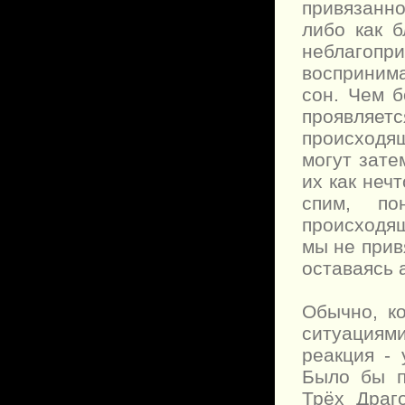
привязанно
либо как 
неблагопри
восприним
сон. Чем 
проявляет
происходящ
могут зате
их как неч
спим, по
происходящ
мы не прив
оставаясь 
Обычно, к
ситуациям
реакция - 
Было бы п
Трёх Драг