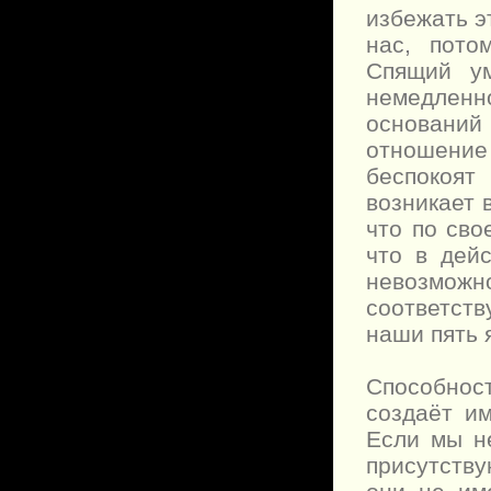
избежать э
нас, пото
Спящий ум
немедленн
основани
отношение
беспокоят
возникает 
что по сво
что в дей
невозмож
соответст
наши пять 
Способност
создаёт им
Если мы н
присутству