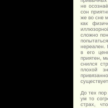
привычных 
не осозна
сон приятн
же во сне 
как физич
иллюзорной
сложно пон
попытатьс
нереален. 
в его цен
приятен, м
снился ст
плохой з
привязанно
существует
До тех пор
ум то согр
страх, чт