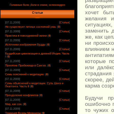
развраща
Головные боли ,боли в спине, остехондроз
благоприят
хочет быт
Статьи
желания и
[07.11.2009]
[
Статьи
]
ситуациях,
Не существует личных состояний ума.
(
0
)
заменить 
[07.11.2009]
[
Статьи
]
же, как це
Практика в повседневной жизни
(
0
)
[07.11.2009]
[
Статьи
]
ни происхо
Источники изображения Будды
(
0
)
влиянием н
[07.11.2009]
[
Статьи
]
Буддийская цивилизация в древней Индии. Часть
антипатия
I
(
0
)
которые п
[07.11.2009]
[
Статьи
]
Принятие Прибежища в Сангхе.
(
0
)
или далёк
[07.11.2009]
[
Статьи
]
страдания 
Семь пояснений к медитации.
(
0
)
скорее, де
[07.11.2009]
[
Статьи
]
Семь объяснений к медитации. Суть Шинэ и
карма созр
Лхагтонга. Часть II
(
0
)
[07.11.2009]
[
Статьи
]
Преодоление конфликтов
(
0
)
Будучи пр
[07.11.2009]
[
Статьи
]
ошибочно п
Мир, как сон.
(
0
)
[07.11.2009]
[
Статьи
]
то чужих 
Традиция Будды Медицины
(
0
)