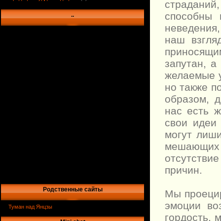
страданий
способны 
..
неведения,
наш взгля
приносящи
запутан, а
желаемые у
но также п
образом, 
нас есть 
свои идеи
могут лиши
мешающих 
отсутстви
причин.
Родственные сайты
Мы проецир
эмоции во
Туман над Янцзы
гордость, 