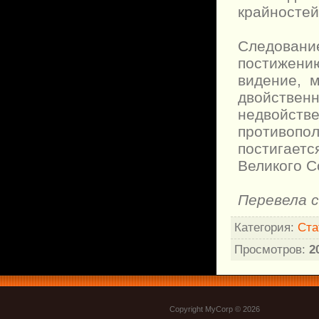
крайностей
Следовани
постижени
видение, 
двойстве
недвойств
противоп
постигает
Великого С
Перевела с
Категория
:
Ста
Просмотров
:
2
Copyright MyCorp © 2026