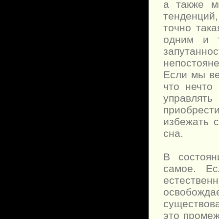
а также м
тенденций
точно така
одним и 
запутанно
непостоян
Если мы ве
что нечто
управлять
приобрест
избежать 
сна.
В состоян
самое. Е
естестве
освобожда
существова
это промеж