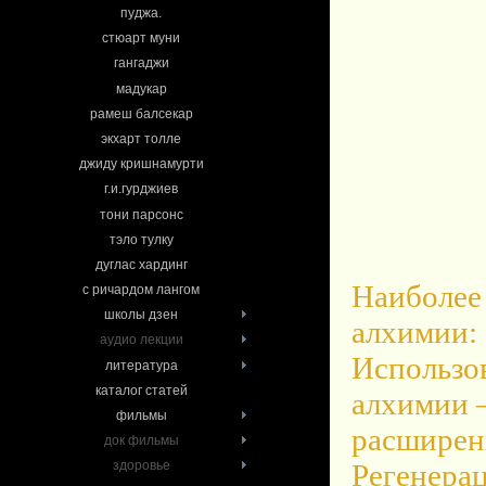
пуджа.
стюарт муни
гангаджи
мадукар
рамеш балсекар
экхарт толле
джиду кришнамурти
г.и.гурджиев
тони парсонс
тэло тулку
дуглас хардинг
Наиболее
с ричардом лангом
школы дзен
алхимии: 
аудио лекции
Использо
литература
каталог статей
алхимии 
фильмы
расширен
док фильмы
Регенерац
здоровье