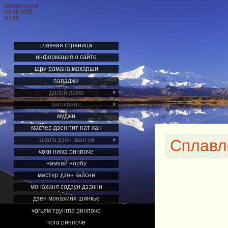
Воскресенье
09.08.2026
07:42
главная страница
информация о сайте
шри рамана махарши
пападжи
далай лама
карл ренц
муджи
мастер дзен тит нат хан
школа дзен кван ум
Сплавл
чоки нима ринпоче
намхай норбу
мастер дзен кайсен
монахиня содзуи дзэнни
дзен монахиня шинкье
чогьям трунгпа ринпоче
чога ринпоче