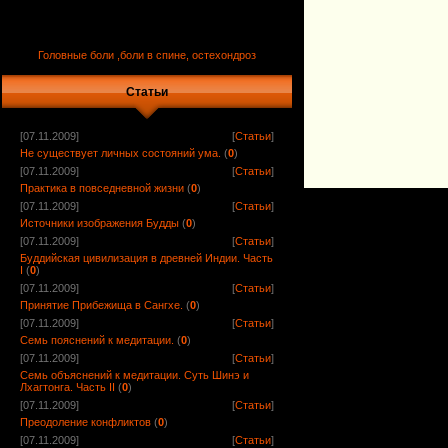
Головные боли ,боли в спине, остехондроз
Статьи
[07.11.2009]
[
Статьи
]
Не существует личных состояний ума.
(
0
)
[07.11.2009]
[
Статьи
]
Практика в повседневной жизни
(
0
)
[07.11.2009]
[
Статьи
]
Источники изображения Будды
(
0
)
[07.11.2009]
[
Статьи
]
Буддийская цивилизация в древней Индии. Часть
I
(
0
)
[07.11.2009]
[
Статьи
]
Принятие Прибежища в Сангхе.
(
0
)
[07.11.2009]
[
Статьи
]
Семь пояснений к медитации.
(
0
)
[07.11.2009]
[
Статьи
]
Семь объяснений к медитации. Суть Шинэ и
Лхагтонга. Часть II
(
0
)
[07.11.2009]
[
Статьи
]
Преодоление конфликтов
(
0
)
[07.11.2009]
[
Статьи
]