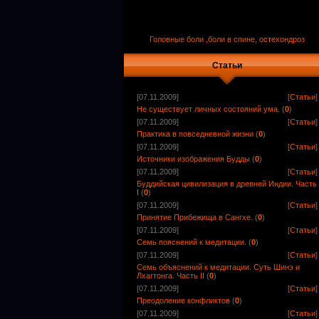
Головные боли ,боли в спине, остехондроз
Статьи
[07.11.2009]
[
Статьи
]
Не существует личных состояний ума.
(
0
)
[07.11.2009]
[
Статьи
]
Практика в повседневной жизни
(
0
)
[07.11.2009]
[
Статьи
]
Источники изображения Будды
(
0
)
[07.11.2009]
[
Статьи
]
Буддийская цивилизация в древней Индии. Часть
I
(
0
)
[07.11.2009]
[
Статьи
]
Принятие Прибежища в Сангхе.
(
0
)
[07.11.2009]
[
Статьи
]
Семь пояснений к медитации.
(
0
)
[07.11.2009]
[
Статьи
]
Семь объяснений к медитации. Суть Шинэ и
Лхагтонга. Часть II
(
0
)
[07.11.2009]
[
Статьи
]
Преодоление конфликтов
(
0
)
[07.11.2009]
[
Статьи
]