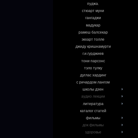
пуджа.
стюарт муни
гангаджи
мадукар
рамеш балсекар
экхарт толле
джиду кришнамурти
г.и.гурджиев
тони парсонс
тэло тулку
дуглас хардинг
с ричардом лангом
школы дзен
аудио лекции
литература
каталог статей
фильмы
док фильмы
здоровье