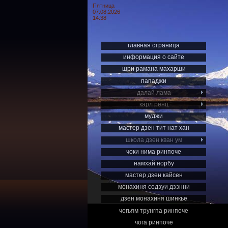
Пятница
07.08.2026
14:38
главная страница
информация о сайте
шри рамана махарши
пападжи
далай лама
карл ренц
муджи
мастер дзен тит нат хан
школа дзен кван ум
чоки нима ринпоче
намхай норбу
мастер дзен кайсен
монахиня содзуи дзэнни
дзен монахиня шинкье
чогьям трунгпа ринпоче
чога ринпоче