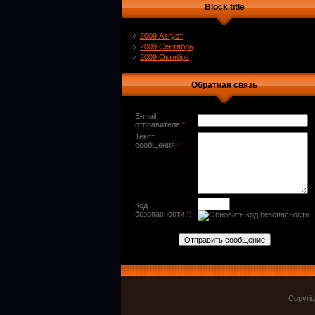
Block title
2009 Август
2009 Сентябрь
2009 Октябрь
Обратная связь
E-mail
отправителя
*
:
Текст
сообщения
*
:
Код
безопасности
*
:
Copyri