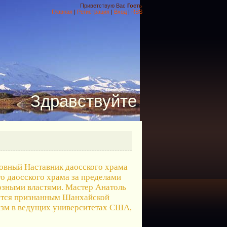
Приветствую Вас
Гость
Главная
|
Регистрация
|
Вход
|
RSS
Здравствуйте
овный Наставник даосского храма
о даосского храма за пределами
озными властями. Мастер Анатоль
яется признанным Шанхайской
изм в ведущих университетах США,