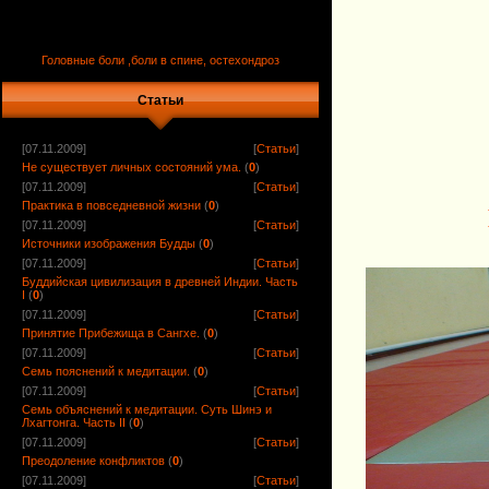
Головные боли ,боли в спине, остехондроз
Статьи
[07.11.2009]
[
Статьи
]
Не существует личных состояний ума.
(
0
)
[07.11.2009]
[
Статьи
]
Практика в повседневной жизни
(
0
)
[07.11.2009]
[
Статьи
]
Источники изображения Будды
(
0
)
[07.11.2009]
[
Статьи
]
Буддийская цивилизация в древней Индии. Часть
I
(
0
)
[07.11.2009]
[
Статьи
]
Принятие Прибежища в Сангхе.
(
0
)
[07.11.2009]
[
Статьи
]
Семь пояснений к медитации.
(
0
)
[07.11.2009]
[
Статьи
]
Семь объяснений к медитации. Суть Шинэ и
Лхагтонга. Часть II
(
0
)
[07.11.2009]
[
Статьи
]
Преодоление конфликтов
(
0
)
[07.11.2009]
[
Статьи
]