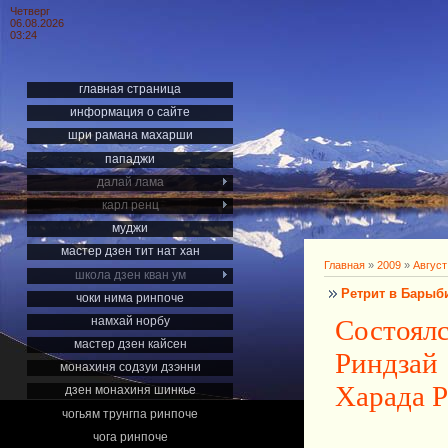
Четверг
06.08.2026
03:24
главная страница
информация о сайте
шри рамана махарши
пападжи
далай лама
карл ренц
муджи
мастер дзен тит нат хан
Главная
»
2009
»
Август
школа дзен кван ум
Ретрит в Барыб
чоки нима ринпоче
Состоялс
намхай норбу
мастер дзен кайсен
Риндзай
монахиня содзуи дзэнни
Харада Р
дзен монахиня шинкье
чогьям трунгпа ринпоче
чога ринпоче