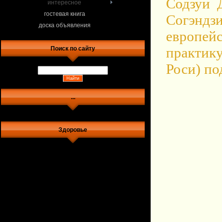
Содзуи 
интересное
гостевая книга
Согэн
доска объявления
европей
практик
Поиск по сайту
Роси) по
...
Здоровье